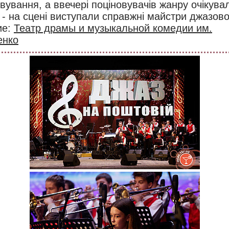
вування, а ввечері поціновувачів жанру очікува
 - на сцені виступали справжні майстри джазово
ие:
Театр драмы и музыкальной комедии им.
енко