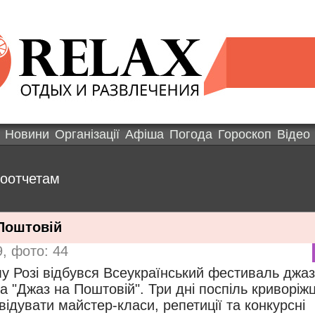
Новини
Організації
Афіша
Погода
Гороскоп
Відео
тоотчетам
Поштовій
9, фото: 44
у Розі відбувся Всеукраїнський фестиваль джа
а "Джаз на Поштовій". Три дні поспіль криворіж
відувати майстер-класи, репетиції та конкурсні