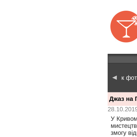
к фо
Джаз на 
28.10.201
У Кривом
мистецтв
змогу від