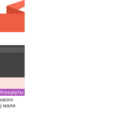
Концерты
зового
ці мали