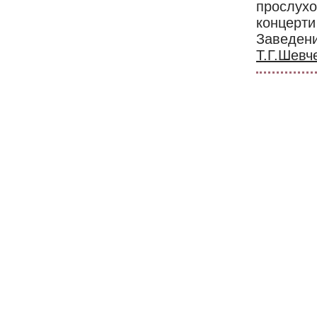
прослухо
концерти
Заведен
Т.Г.Шевч