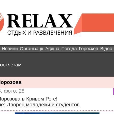
Новини
Організації
Афіша
Погода
Гороскоп
Відео
тоотчетам
Морозова
, фото: 28
орозова в Кривом Роге!
ие:
Дворец молодежи и студентов