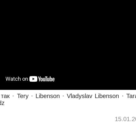
ак · Tery · Libenson · Vladyslav Libenson · Ta
dz
15.01.2