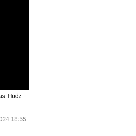
ras Hudz ·
024 18:55