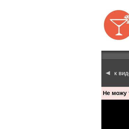
к вид
Не можу 