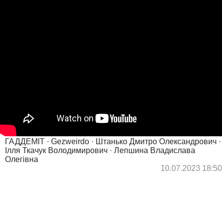
ГАДДЕМІТ · Gezweirdo · Штанько Дмитро Олександрович ·
Ілля Ткачук Володимирович · Лепшина Владислава
Олегівна
10.07.2023 18:50