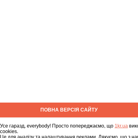
ПОВНА ВЕРСІЯ САЙТУ
Copyright ©
2010
-
2026
1kr.ua
Усе гаразд, everybody! Просто попереджаємо, що
1kr.ua
вик
Всі права захищені
cookies.
Це для аналізу та налаштування реклами. Дякуємо, що з на