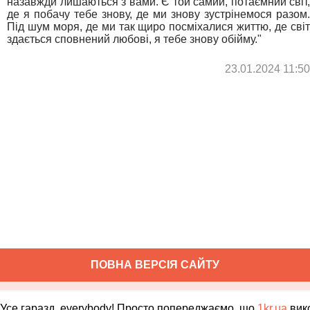
назавжди лишаються з вами. Є той самий, потаємний світ,
де я побачу тебе знову, де ми знову зустрінемося разом.
Під шум моря, де ми так щиро посміхалися життю, де світ
здається сповнений любові, я тебе знову обійму."
23.01.2024 11:50
ПОВНА ВЕРСІЯ САЙТУ
Copyright ©
2010
-
2026
1kr.ua
Всі права захищені
Усе гаразд, everybody! Просто попереджаємо, що
1kr.ua
вик