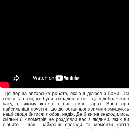
"Це перша авторська робота, якою я ділюся з Вами. Всі
сенси та ноти, які були закладені в неї - це відображення
часу, в якому кожен з нас живе зараз. Вона про
найсильніші почуття, що до останньої хвилини змушують
наші серця битися: любов, надія. Де б ви не знаходились,
скільки б кілометрів не розділяли вас з людьми, яких ви
любите - ваші найкращі спогади та моменти життя