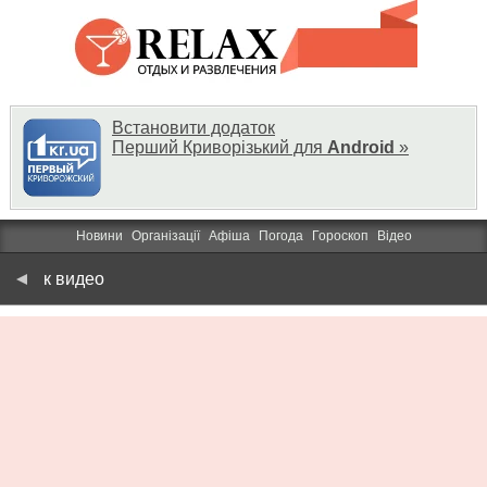
Встановити додаток
Перший Криворізький для
Android
»
Новини
Організації
Афіша
Погода
Гороскоп
Відео
к видео