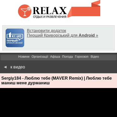
Встановити додаток
Перший Криворізький для
Android
»
Новини
Організації
Афіша
Погода
Гороскоп
Відео
к видео
Sergiy184 - Люблю тебе (MAVER Remix) | Люблю тебе
маниш мене дурманиш