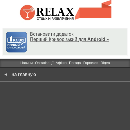
Встановити додаток
Перший Криворізький для
Android
»
Новини
Організації
Афіша
Погода
Гороскоп
Відео
на главную