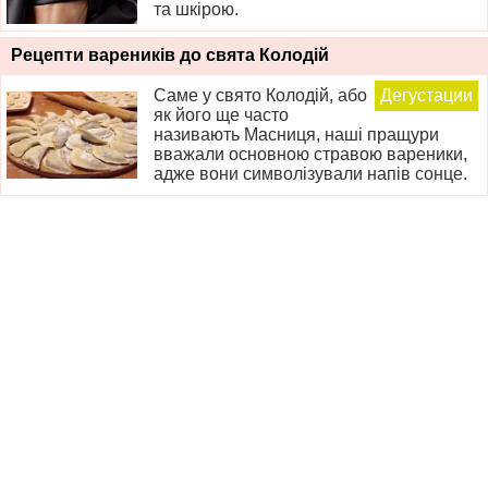
та шкірою.
Рецепти вареників до свята Колодій
Саме у свято Колодій, або
Дегустации
як його ще часто
називають Масниця, наші пращури
вважали основною стравою вареники,
адже вони символізували напів сонце.