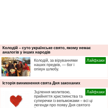
Колодій – суто українське свято, якому немає
аналогів у інших народів
Колодій, за віруваннями
Лайфхаки
наших предків, — бог і
опікун шлюбу.
Історія виникнення свята Дня закоханих
Зцілення молитвою,
Лайфхаки
прийняття християнства та
суперечки із вельможами – всі ці
легенди про появу Дня святого