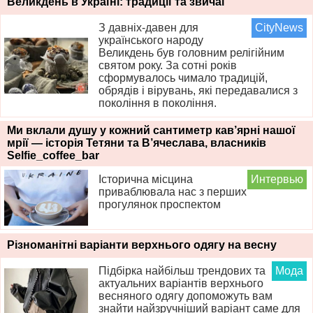
Великдень в Україні: традиції та звичаї
З давніх-давен для
CityNews
українського народу
Великдень був головним релігійним
святом року. За сотні років
сформувалось чимало традицій,
обрядів і вірувань, які передавалися з
покоління в покоління.
Ми вклали душу у кожний сантиметр кав’ярні нашої
мрії — історія Тетяни та В’ячеслава, власників
Selfie_coffee_bar
Історична місцина
Интервью
приваблювала нас з перших
прогулянок проспектом
Різноманітні варіанти верхнього одягу на весну
Підбірка найбільш трендових та
Мода
актуальних варіантів верхнього
весняного одягу допоможуть вам
знайти найзручніший варіант саме для