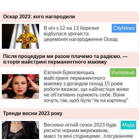
Оскар 2023: кого нагородили
В ніч з 12 на 13 березня
CityNews
відбулася урочиста
церемонія нагородження Оскар.
Після процедури ми разом плачемо та радіємо, —
історія майстрині перманентного макіяжу
Євгенія Брюховецька,
Интервью
майстриня перманентного
макіяжу з досвідом понад 15 років
роботи вважає, що найчастіше жінки
не об’єктивно оцінюють себе. Вони
хочуть так, щоб було “як на картинці”
Тренди весни 2023 року
Весняно-літній сезон 2023 буде
Мода
рясніти чорним мереживом,
максі та міні спідницями , плісуванням