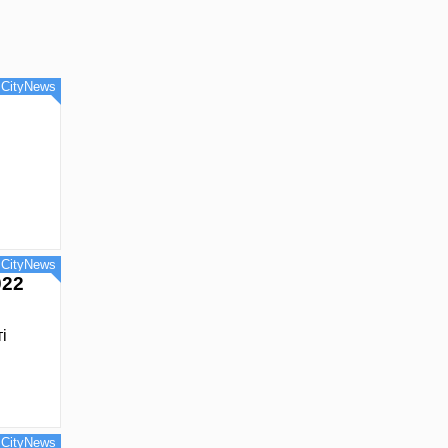
CityNews
CityNews
22
і
CityNews