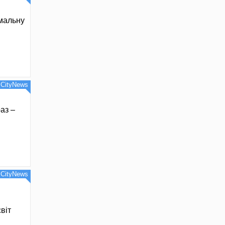
имальну
CityNews
аз –
CityNews
віт