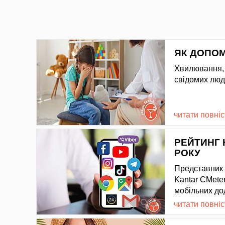
ЯК ДОПОМ
Хвилювання, с
свідомих люд
читати повні
РЕЙТИНГ 
РОКУ
Представник с
Kantar CMeter
мобільних до
читати повні