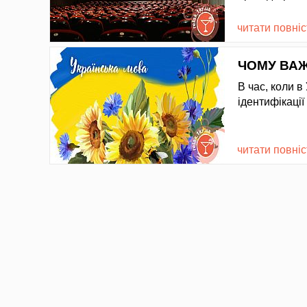
читати повні
ЧОМУ ВА
В час, коли 
ідентифікації
читати повні