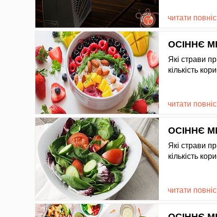
читати повні
ОСІННЄ М
Які страви п
кількість кор
читати повні
ОСІННЄ М
Які страви п
кількість кор
читати повні
ОСІННЄ М