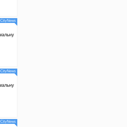
CityNews
имальну
CityNews
имальну
CityNews