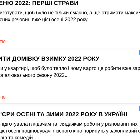
ЕНЮ 2022: ПЕРШІ СТРАВИ
риготувати, щоб було не тільки смачно, а ще отримати макс
исних речовин вже цієї осені 2022 року.
стю
ИТИ ДОМІВКУ ВЗИМКУ 2022 РОКУ
 у квартирі, щоб було тепло і чому варто це робити вже зар
опалювального сезону 2022..
стю
ЄРИ ОСЕНІ ТА ЗИМИ 2022 РОКУ В УКРАЇНІ
 підготувала глядачам та глядачкам роботи у різноманітних
ієї осені поціновувачі якісного кіно поринуть у захопливий с
рів та комедій.