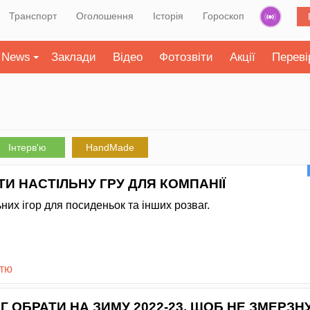
Транспорт
Оголошення
Історія
Гороскоп
News
Заклади
Відео
Фотозвіти
Акції
Переві
Інтерв'ю
HandMade
ТИ НАСТІЛЬНУ ГРУ ДЛЯ КОМПАНІЇ
них ігор для посиденьок та інших розваг.
стю
Г ОБРАТИ НА ЗИМУ 2022-23, ЩОБ НЕ ЗМЕРЗН