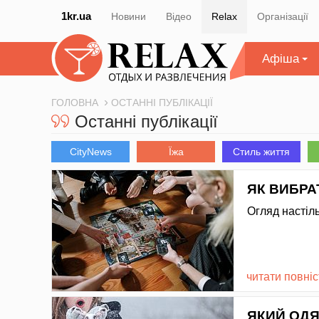
1kr.ua
Новини
Відео
Relax
Організації
Афіша
ГОЛОВНА
ОСТАННІ ПУБЛІКАЦІЇ
Останні публікації
CityNews
Їжа
Стиль життя
ЯК ВИБРА
Огляд настіль
читати повні
ЯКИЙ ОДЯ