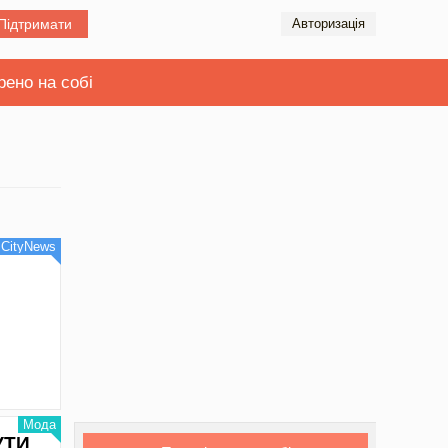
Підтримати
Авторизація
рено на собі
CityNews
Мода
УТИ