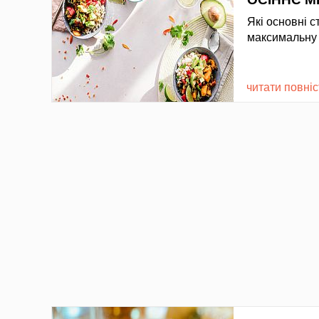
Які основні с
максимальну к
читати повні