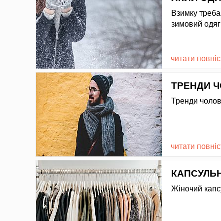
Взимку треба 
зимовий одяг в
читати повні
ТРЕНДИ Ч
Тренди чолов
читати повні
КАПСУЛЬН
Жіночий капс