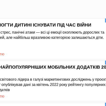
ОГТИ ДИТИНІ ІСНУВАТИ ПІД ЧАС ВІЙНИ
трес, панічні атаки — всі ці емоції охоплюють дорослих та
ей, але найбільш вразливою категорією залишаються діти.
стю
НАЙПОПУЛЯРНІШИХ МОБІЛЬНИХ ДОДАТКІВ 20
вітового лідера в галузі маркетингових досліджень у проєкт
 опублікував дані за квітень 2022 року рейтингу популярних
датків
стю