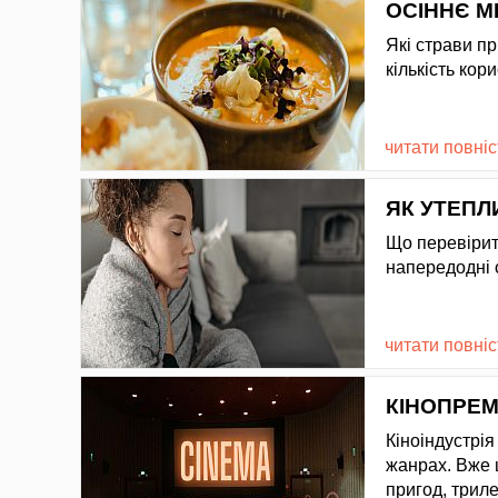
ОСІННЄ М
Які страви п
кількість кор
читати повні
ЯК УТЕПЛ
Що перевірити
напередодні 
читати повні
КІНОПРЕМ'
Кіноіндустрія
жанрах. Вже ц
пригод, триле