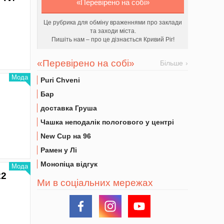
«Перевірено на собі»
Це рубрика для обміну враженнями про заклади
та заходи міста.
Пишіть нам – про це дізнається Кривий Ріг!
«Перевірено на собі»
Більше
Мода
Puri Chveni
Бар
доставка Груша
Чашка неподалік пологового у центрі
New Cup на 96
Рамен у Лі
Монопіца відгук
Мода
22
Ми в соціальних мережах