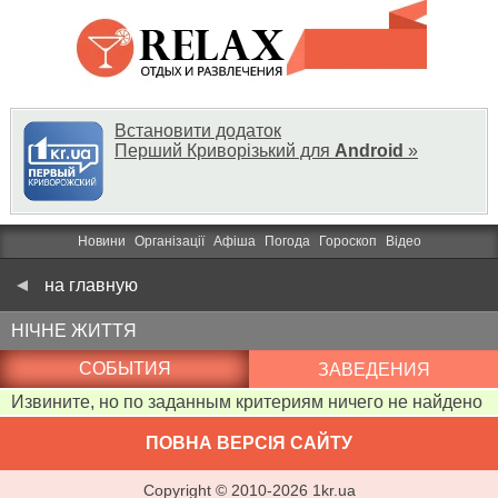
Встановити додаток
Перший Криворізький для
Android
»
Новини
Організації
Афіша
Погода
Гороскоп
Відео
на главную
НІЧНЕ ЖИТТЯ
СОБЫТИЯ
ЗАВЕДЕНИЯ
Извините, но по заданным критериям ничего не найдено
ПОВНА ВЕРСІЯ САЙТУ
Copyright ©
2010
-
2026
1kr.ua