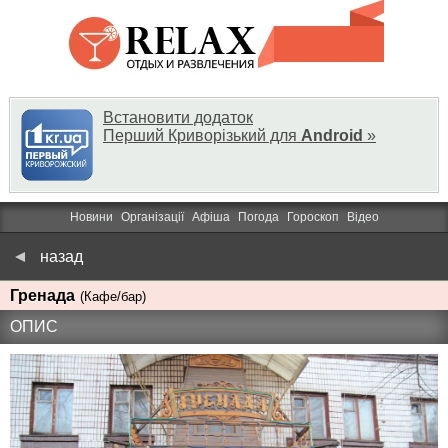
Встановити додаток
Перший Криворізький для
Android
»
Новини
Організації
Афіша
Погода
Гороскоп
Відео
назад
Гренада
(Кафе/бар)
ОПИС