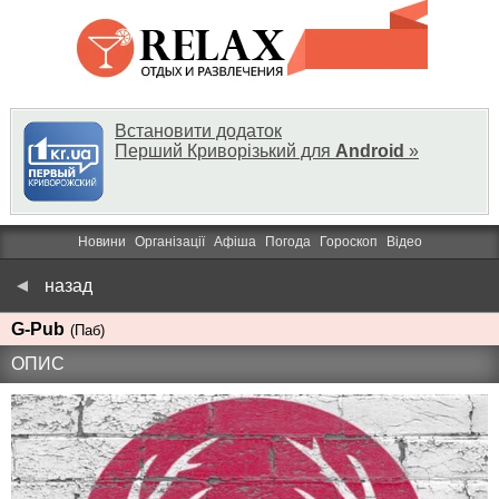
Встановити додаток
Перший Криворізький для
Android
»
Новини
Організації
Афіша
Погода
Гороскоп
Відео
назад
G-Pub
(Паб)
ОПИС