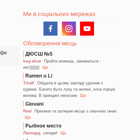
Ми в соціальних мережах
Обговорення місць
офе
ДЮСШ №5
bog-alvar
Пройти можешь, заниматься -
нет))))))))
Ще
Ramen u Li
TinaK
Обідала в цьому закладі удоном з
куркою. Багато було луку та зелені, хоча порція
велика. В принципі непогано
Ще
Giovani
Reet
Приємне та затишне місце з смачною їжею
Ще
Рыбное место
Леопард
сепари!
Ще