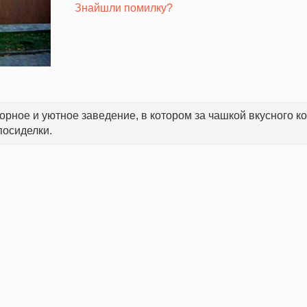
Знайшли помилку?
торное и уютное заведение, в котором з
а чашкой вкусного к
посиделки.