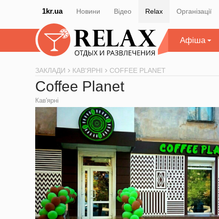
1kr.ua
Новини
Відео
Relax
Організації
Афіша
ЗАКЛАДИ
КАВ'ЯРНІ
COFFEE PLANET
Coffee Planet
Кав'ярні