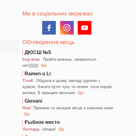
Ми в соціальних мережах
Обговорення місць
ДЮСШ №5
bog-alvar
Пройти можешь, заниматься -
нет))))))))
Ще
Ramen u Li
TinaK
Обідала в цьому закладі удоном з
куркою. Багато було луку та зелені, хоча порція
велика. В принципі непогано
Ще
Giovani
Reet
Приємне та затишне місце з смачною їжею
Ще
Рыбное место
Леопард
сепари!
Ще