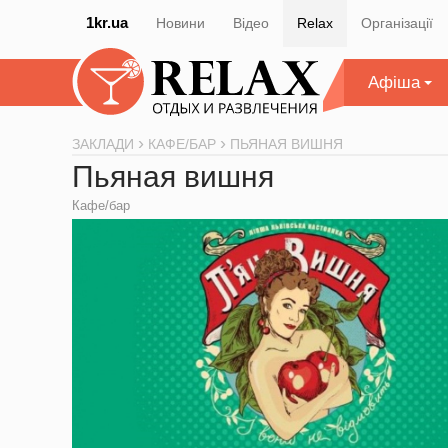
1kr.ua
Новини
Відео
Relax
Організації
Афіша
ЗАКЛАДИ
КАФЕ/БАР
ПЬЯНАЯ ВИШНЯ
Пьяная вишня
Кафе/бар