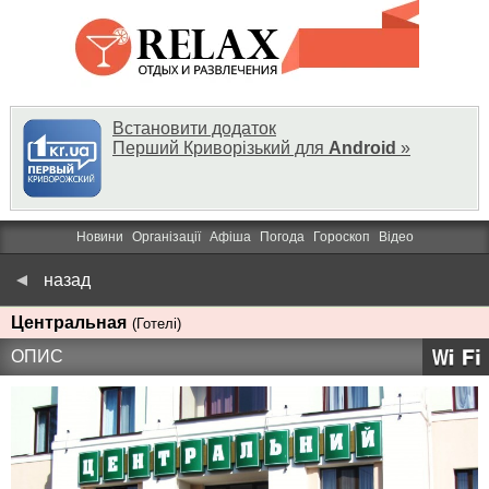
Встановити додаток
Перший Криворізький для
Android
»
Новини
Організації
Афіша
Погода
Гороскоп
Відео
назад
Центральная
(Готелі)
ОПИС