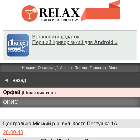
Встановити додаток
Перший Криворізький для
Android
»
Новини
Організації
Афіша
Погода
Гороскоп
Відео
назад
Орфей
(Школи мистецтв)
ОПИС
Центрально-Міський р-н, вул. Костя Пестушка 1А
28-00-48