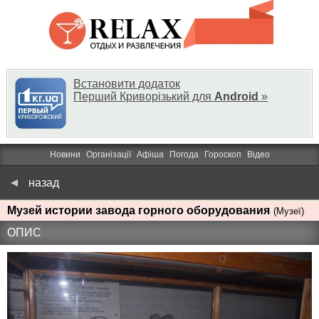
Встановити додаток
Перший Криворізький для
Android
»
Новини
Організації
Афіша
Погода
Гороскоп
Відео
назад
Музей истории завода горного оборудования
(Музеї)
ОПИС