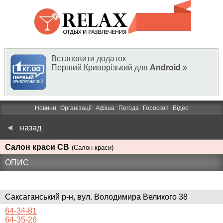
Встановити додаток
Перший Криворізький для
Android
»
Новини
Організації
Афіша
Погода
Гороскоп
Відео
назад
Салон краси СВ
(Салон краси)
ОПИС
Саксаганський р-н, вул. Володимира Великого 38
64-34-81
64-35-26