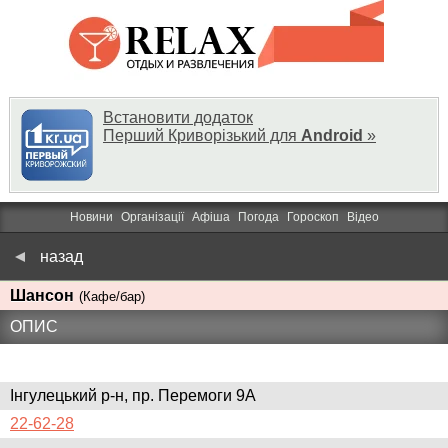
Встановити додаток
Перший Криворізький для
Android
»
Новини
Організації
Афіша
Погода
Гороскоп
Відео
назад
Шансон
(Кафе/бар)
ОПИС
Інгулецький р-н, пр. Перемоги 9А
22-62-28