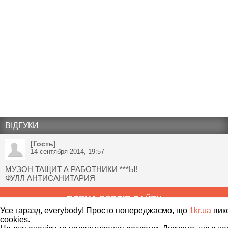
ВІДГУКИ
[Гость]
14 сентября 2014, 19:57
МУЗОН ТАЩИТ А РАБОТНИКИ ***Ы!
ФУЛЛ АНТИСАНИТАРИЯ
ПОВНА ВЕРСІЯ САЙТУ
Усе гаразд, everybody! Просто попереджаємо, що
1kr.ua
вик
cookies.
Copyright ©
2010
-
2026
1kr.ua