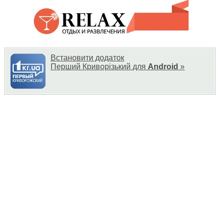
Встановити додаток
Перший Криворізький для
Android
»