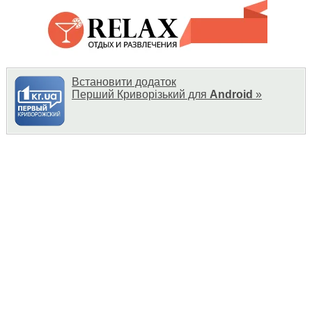
Встановити додаток
Перший Криворізький для
Android
»