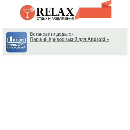
Встановити додаток
Перший Криворізький для
Android
»