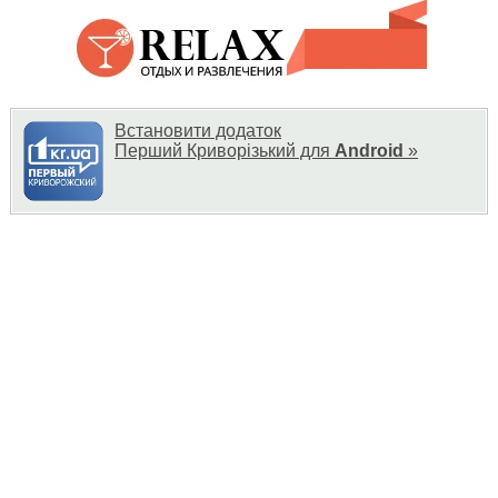
Встановити додаток
Перший Криворізький для
Android
»