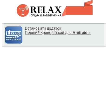
Встановити додаток
Перший Криворізький для
Android
»