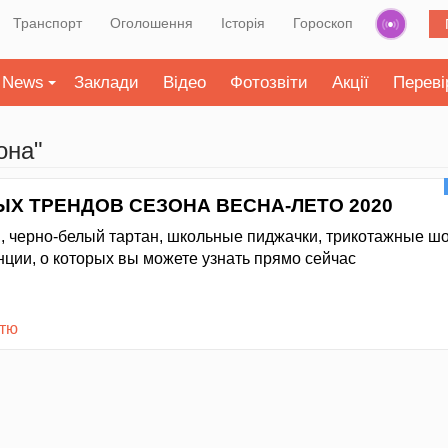
Транспорт
Оголошення
Історія
Гороскоп
News
Заклади
Відео
Фотозвіти
Акції
Переві
она"
ЫХ ТРЕНДОВ СЕЗОНА ВЕСНА-ЛЕТО 2020
, черно-белый тартан, школьные пиджачки, трикотажные ш
нции, о которых вы можете узнать прямо сейчас
стю