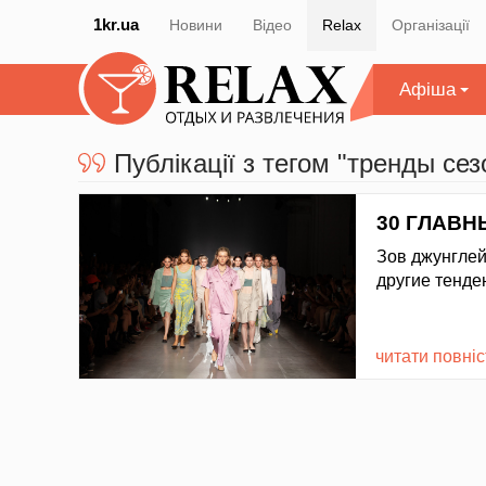
1kr.ua
Новини
Відео
Relax
Організації
Афіша
Публікації з тегом "тренды сез
30 ГЛАВН
Зов джунглей
другие тенде
читати повні