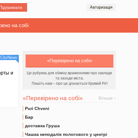
Підтримати
Авторизація
рено на собі
CityNews
«Перевірено на собі»
орты и
Це рубрика для обміну враженнями про заклади
та заходи міста.
Пишіть нам – про це дізнається Кривий Ріг!
«Перевірено на собі»
Більше
Puri Chveni
Бар
доставка Груша
Чашка неподалік пологового у центрі