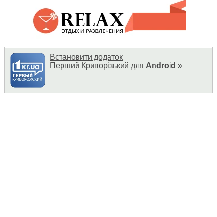
Встановити додаток
Перший Криворізький для
Android
»