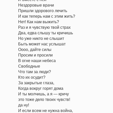
Нездоровые врачи
Пришли здорового лечить
И как теперь нам с этим жить?
Нет! Как нам выжить?
Раз и я чувствую твой страх
Два, едва слышу ты кричишь
Но уже никто не слышит
Быть может нас услышат
Оооо, дайте силы
Просим и просили
В огне наши небеса
Свободные
Что там за люди?
Кто их осудит?
За закрытые глаза,
Когда вокруг горят дома
И ты молчишь, а я — кричу
это тоже дело твоих чувств!
да ну!
И если всем не нужна война,