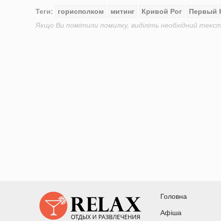
Теги:
горисполком
митинг
Кривой Рог
Первый 
Якщо Ви помітили помилку, виділіть необхідний текст 
Головна
Афіша