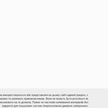
 які використовуються або представлені на цьому сайті адміністрацією, є
ками та належать правовласникам. Вони не можуть бути розглянуті як
исьмового на те дозволу. Повне чи часткове копіювання матеріалів без
відкритої для пошукових систем гіперпосилання джерело заборонено.