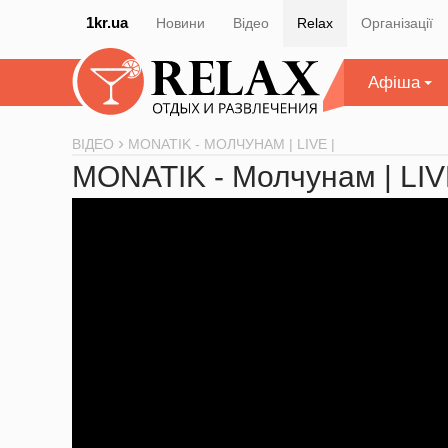
1kr.ua
Новини
Відео
Relax
Організації
Афіша
ВІДЕО
MONATIK - МОЛЧУНАМ | LIVE |
MONATIK - Молчунам | LIV