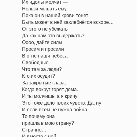
Их идолы молчат —
Нельзя мешать ему.
Пока он в нашей крови тонет
Быть может в ней захлебнётся вскоре…
От этого не убежать
Да как нам это выдержать?
Оооо, дайте силы
Просим и просили
В огне наши небеса
Свободные
Что там за люди?
Кто их осудит?
За закрытые глаза,
Когда вокруг горят дома.
И ты молчишь, а я кричу
Это тоже дело твоих чувств. Да, ну
И если всем не нужна война,
То почему она
пришла в мою страну?
Странно…
И вместе с ней