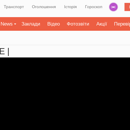
Транспорт
Оголошення
Історія
Гороскоп
News
Заклади
Відео
Фотозвіти
Акції
Переві
E |