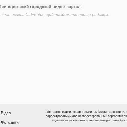
Криворожский городской видео-портал
і натисніть Ctrl+Enter, щоб повідомити про це редакцію
Усі торгові марки, товарні знаки, емблеми та логотипи,
Відео
зареєстрованими або незареєстрованими торговими зна
надання користувачам права на використання без п
Фотозвіти