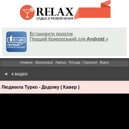
Встановити додаток
Перший Криворізький для
Android
»
Новини
Організації
Афіша
Погода
Гороскоп
Відео
к видео
Людмила Турко - Додому ( Кавер )