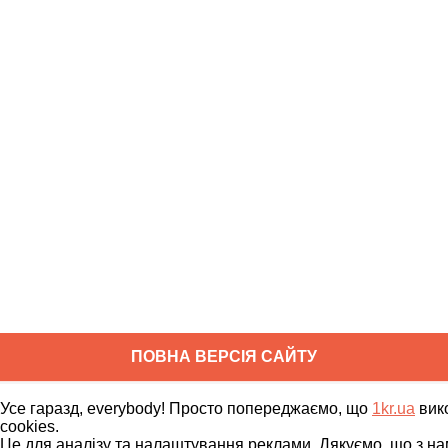
ПОВНА ВЕРСІЯ САЙТУ
Copyright ©
2010
-
2026
1kr.ua
Усе гаразд, everybody! Просто попереджаємо, що
1kr.ua
вик
Всі права захищені
cookies.
Це для аналізу та налаштування реклами. Дякуємо, що з на