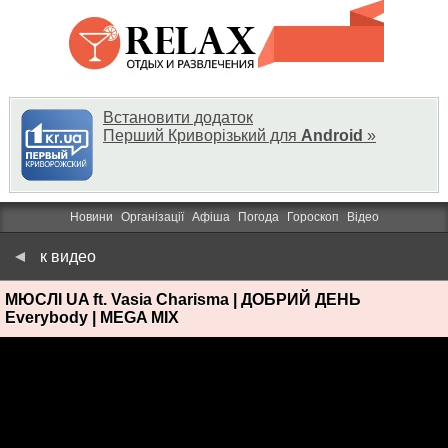
Встановити додаток
Перший Криворізький для
Android
»
Новини
Організації
Афіша
Погода
Гороскоп
Відео
к видео
МЮСЛІ UA ft. Vasia Charisma | ДОБРИЙ ДЕНЬ
Everybody | MEGA MIX