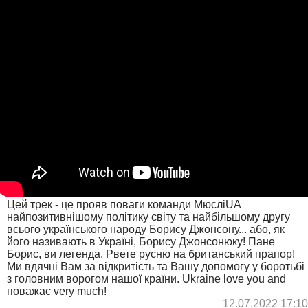
Цей трек - це прояв поваги команди МюсліUA
найпозитивнішому політику світу та найбільшому другу
всього українського народу Борису Джонсону... або, як
його називають в Україні, Борису Джонсонюку! Пане
Борис, ви легенда. Рвете русню на британський прапор!
Ми вдячні Вам за відкритість та Вашу допомогу у боротьбі
з головним ворогом нашої країни. Ukraine love you and
поважає very much!
12.07.2022 17:10