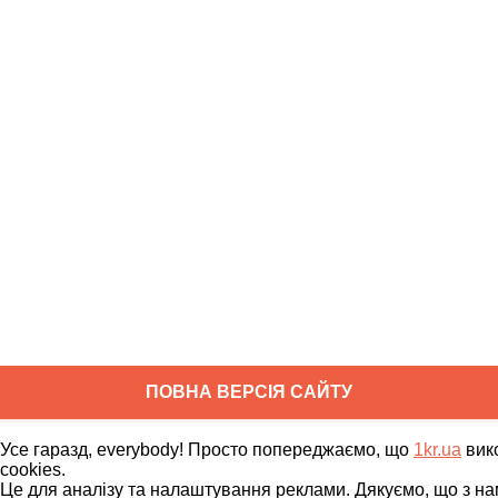
ПОВНА ВЕРСІЯ САЙТУ
Copyright ©
2010
-
2026
1kr.ua
Усе гаразд, everybody! Просто попереджаємо, що
1kr.ua
вик
Всі права захищені
cookies.
Це для аналізу та налаштування реклами. Дякуємо, що з на