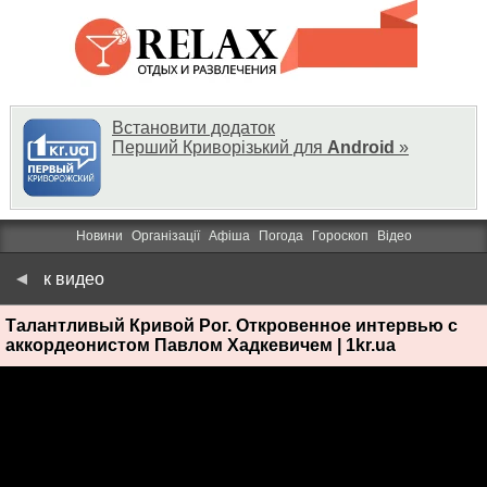
Встановити додаток
Перший Криворізький для
Android
»
Новини
Організації
Афіша
Погода
Гороскоп
Відео
к видео
Талантливый Кривой Рог. Откровенное интервью с
аккордеонистом Павлом Хадкевичем | 1kr.ua