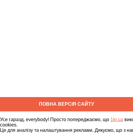
ПОВНА ВЕРСІЯ САЙТУ
Copyright ©
2010
-
2026
1kr.ua
Усе гаразд, everybody! Просто попереджаємо, що
1kr.ua
вик
Всі права захищені
cookies.
Це для аналізу та налаштування реклами. Дякуємо, що з на