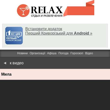
Встановити додаток
Перший Криворізький для
Android
»
Новини
Організації
Афіша
Погода
Гороскоп
Відео
к видео
Мила