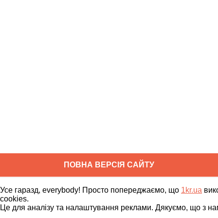
ПОВНА ВЕРСІЯ САЙТУ
Copyright ©
2010
-
2026
1kr.ua
Усе гаразд, everybody! Просто попереджаємо, що
1kr.ua
вик
Всі права захищені
cookies.
Це для аналізу та налаштування реклами. Дякуємо, що з на