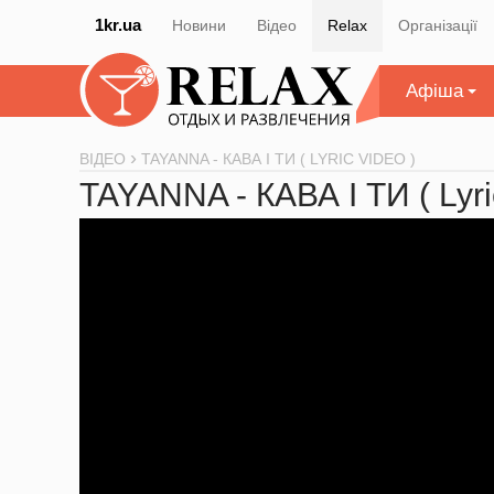
1kr.ua
Новини
Відео
Relax
Організації
Афіша
ВІДЕО
TAYANNA - КАВА І ТИ ( LYRIC VIDEO )
TAYANNA - КАВА І ТИ ( Lyri