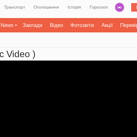
Транспорт
Оголошення
Історія
Гороскоп
News
Заклади
Відео
Фотозвіти
Акції
Переві
c Video )