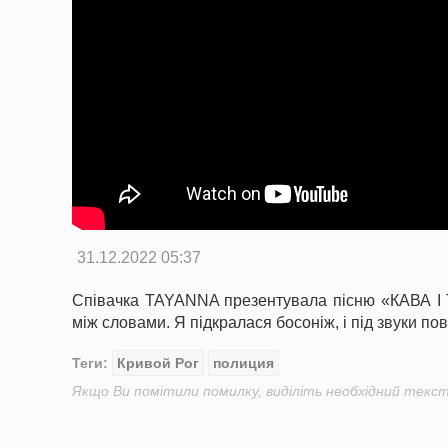
31.12.2022 05:37
Співачка TAYANNA презентувала пісню «КАВА І Т
між словами. Я підкралася босоніж, і під звуки п
Теги:
Кривой Рог
полиция
Якщо Ви помітили помилку, виділіть необхідний текст 