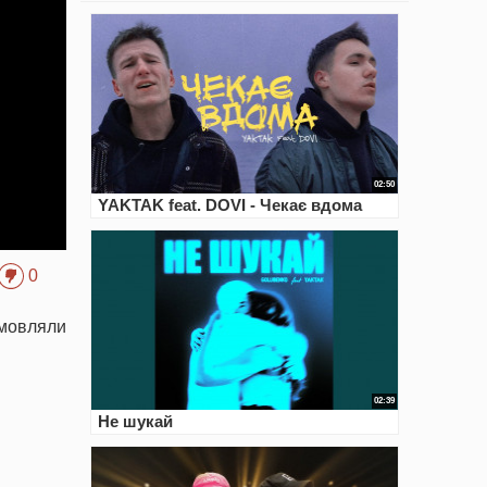
02:50
YAKTAK feat. DOVI - Чекає вдома
0
змовляли
02:39
Не шукай