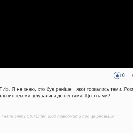
0
И». Я не знаю, хто був раніше І якої торкались теми. Ро
овільних тем ми цілувалися до нестями. Що з нами?
і натисніть Ctrl+Enter, щоб повідомити про це редакцію