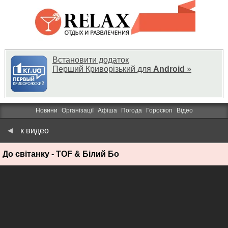
Встановити додаток
Перший Криворізький для
Android
»
Новини
Організації
Афіша
Погода
Гороскоп
Відео
к видео
До світанку - TOF & Білий Бо