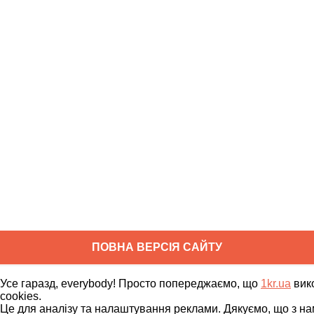
ПОВНА ВЕРСІЯ САЙТУ
Copyright ©
2010
-
2026
1kr.ua
Усе гаразд, everybody! Просто попереджаємо, що
1kr.ua
вик
Всі права захищені
cookies.
Це для аналізу та налаштування реклами. Дякуємо, що з на