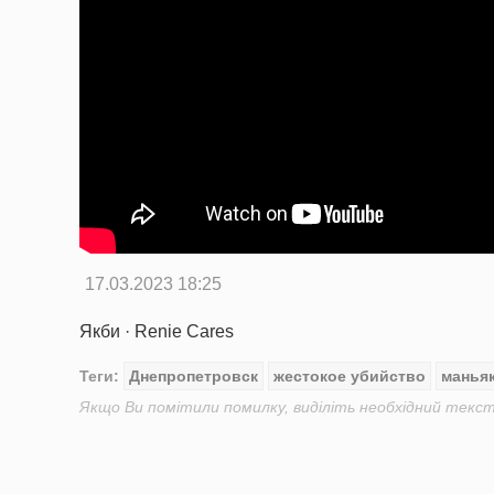
17.03.2023 18:25
Якби · Renie Cares
Теги:
Днепропетровск
жестокое убийство
манья
Якщо Ви помітили помилку, виділіть необхідний текст 