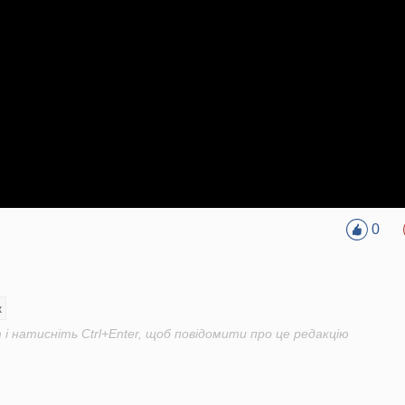
0
к
і натисніть Ctrl+Enter, щоб повідомити про це редакцію