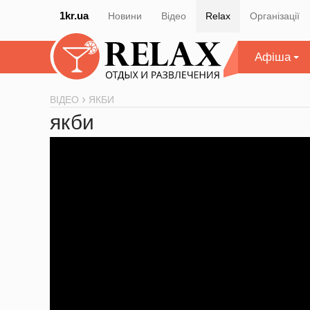
1kr.ua
Новини
Відео
Relax
Організації
Афіша
ВІДЕО
ЯКБИ
якби