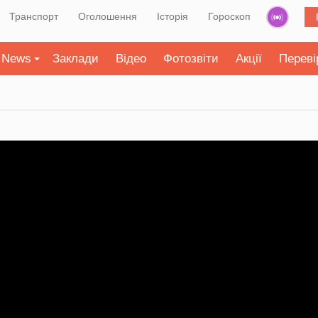
Транспорт
Оголошення
Історія
Гороскоп
News
Заклади
Відео
Фотозвіти
Акції
Переві