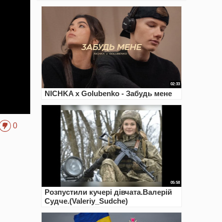
02:33
NICHKA x Golubenko - Забудь мене
0
05:58
Розпустили кучері дівчата.Валерій
Судче.(Valeriy_Sudche)