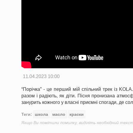
11.04.2023 10:00
“Порічка” - це перший мій спільний трек із KOL
разом і радіють, як діти. Пісня пронизана атмо
занурить кожного у власні приємні спогади, де сол
Теги:
школа
масло
краски
Якщо Ви помітили помилку, виділіть необхідний текст 