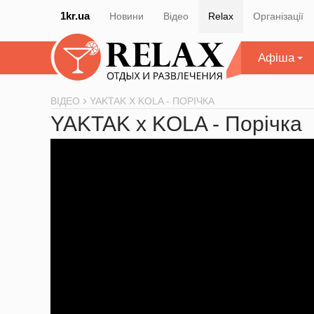
1kr.ua
Новини
Відео
Relax
Організації
Афіша
ВІДЕО
YAKTAK X KOLA - ПОРІЧКА
YAKTAK x KOLA - Порічка