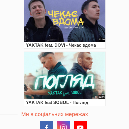
02:50
YAKTAK feat. DOVI - Чекає вдома
02:56
YAKTAK feat SOBOL - Погляд
Ми в соціальних мережах