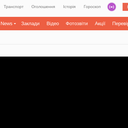
Транспорт
Оголошення
Історія
Гороскоп
News
Заклади
Відео
Фотозвіти
Акції
Переві