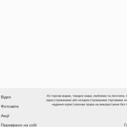
Усі торгові марки, товарні знаки, емблеми та логотипи,
Відео
зареєстрованими або незареєстрованими торговими зна
надання користувачам права на використання без п
Фотозвіти
Акції
Перевірено на собі
Г