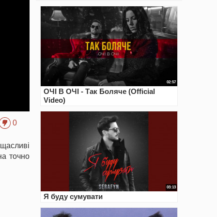
02:57
ОЧІ В ОЧІ - Так Боляче (Official
Video)
0
 щасливі
на точно
03:13
Я буду сумувати