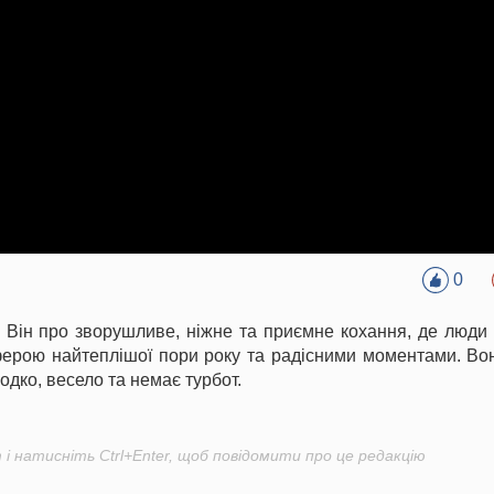
0
A. Він про зворушливе, ніжне та приємне кохання, де люди
сферою найтеплішої пори року та радісними моментами. Во
одко, весело та немає турбот.
і натисніть Ctrl+Enter, щоб повідомити про це редакцію