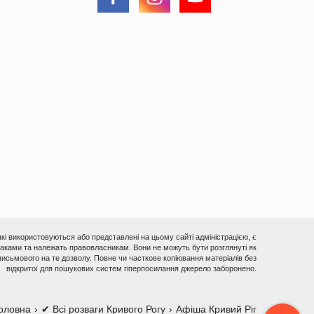
 які використовуються або представлені на цьому сайті адміністрацією, є
ками та належать правовласникам. Вони не можуть бути розглянуті як
исьмового на те дозволу. Повне чи часткове копіювання матеріалів без
відкритої для пошукових систем гіперпосилання джерело заборонено.
оловна
✔ Всі розваги Кривого Рогу
Афіша Кривий Ріг