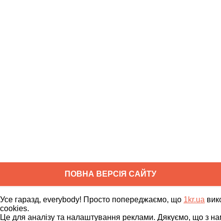
ПОВНА ВЕРСІЯ САЙТУ
Copyright ©
2010
-
2026
1kr.ua
Усе гаразд, everybody! Просто попереджаємо, що
1kr.ua
вик
Всі права захищені
cookies.
Це для аналізу та налаштування реклами. Дякуємо, що з на