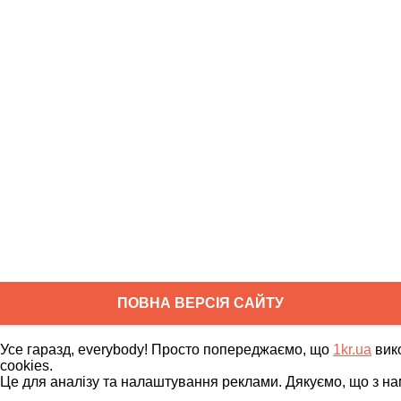
ПОВНА ВЕРСІЯ САЙТУ
Copyright ©
2010
-
2026
1kr.ua
Усе гаразд, everybody! Просто попереджаємо, що
1kr.ua
вик
Всі права захищені
cookies.
Це для аналізу та налаштування реклами. Дякуємо, що з на