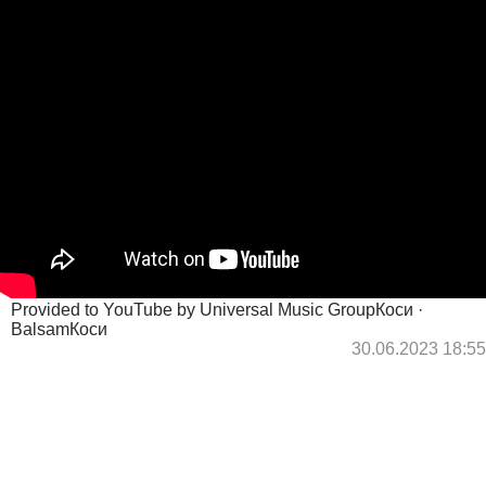
Provided to YouTube by Universal Music GroupКоси ·
BalsamКоси
30.06.2023 18:55