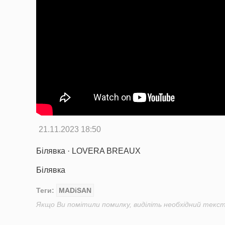
21.11.2023 18:50
Білявка · LOVERA BREAUX
Білявка
Теги:
MADiSAN
Якщо Ви помітили помилку, виділіть необхідний текст 