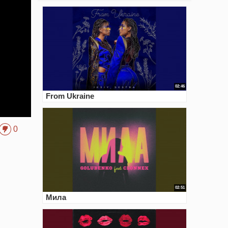
02:46
From Ukraine
0
02:51
Мила