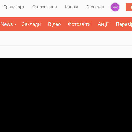
Транспорт
Оголошення
Історія
Гороскоп
News
Заклади
Відео
Фотозвіти
Акції
Переві