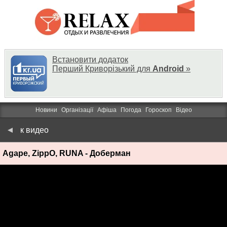
Встановити додаток
Перший Криворізький для
Android
»
Новини
Організації
Афіша
Погода
Гороскоп
Відео
к видео
Agape, ZippO, RUNA - Доберман