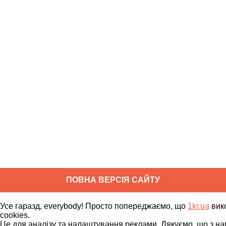
ПОВНА ВЕРСІЯ САЙТУ
Copyright ©
2010
-
2026
1kr.ua
Усе гаразд, everybody! Просто попереджаємо, що
1kr.ua
вик
Всі права захищені
cookies.
Це для аналізу та налаштування реклами. Дякуємо, що з на