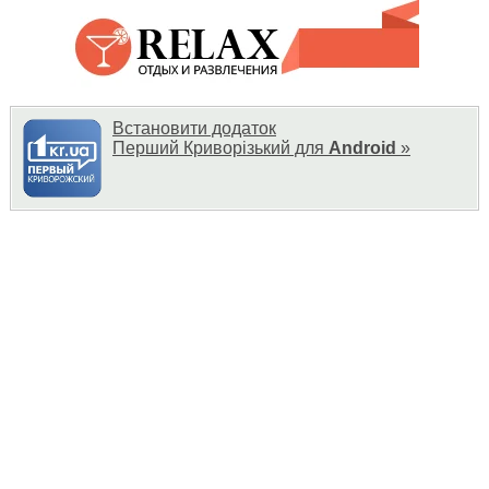
Встановити додаток
Перший Криворізький для
Android
»