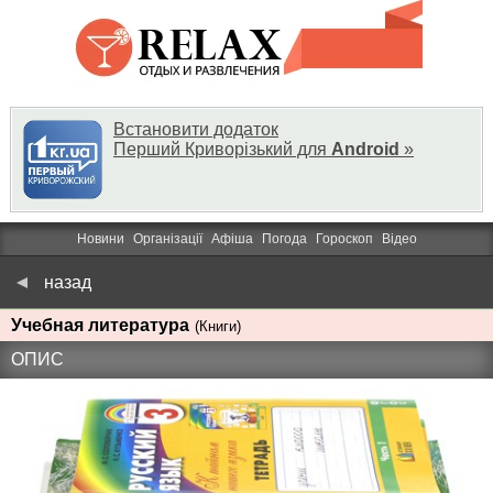
Встановити додаток
Перший Криворізький для
Android
»
Новини
Організації
Афіша
Погода
Гороскоп
Відео
назад
Учебная литература
(Книги)
ОПИС