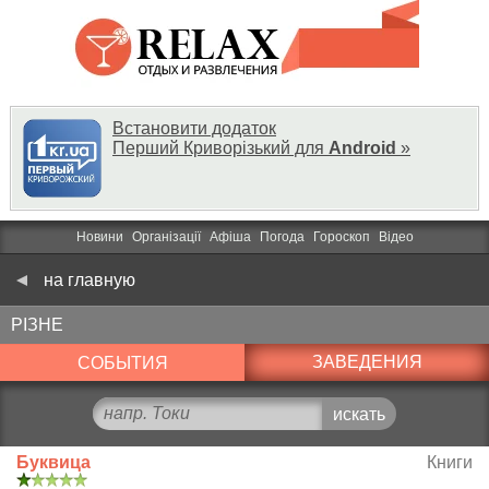
Встановити додаток
Перший Криворізький для
Android
»
Новини
Організації
Афіша
Погода
Гороскоп
Відео
на главную
РІЗНЕ
ЗАВЕДЕНИЯ
СОБЫТИЯ
Буквица
Книги