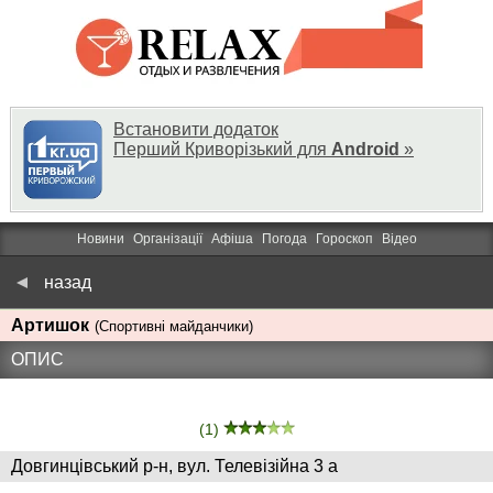
Встановити додаток
Перший Криворізький для
Android
»
Новини
Організації
Афіша
Погода
Гороскоп
Відео
назад
Артишок
(Спортивні майданчики)
ОПИС
(1)
Довгинцівський р-н, вул. Телевізійна 3 а