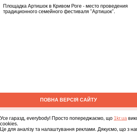
Площадка Артишок в Кривом Роге - место проведения
традиционного семейного фестиваля "Артишок".
ПОВНА ВЕРСІЯ САЙТУ
Copyright ©
2010
-
2026
1kr.ua
Всі права захищені
Усе гаразд, everybody! Просто попереджаємо, що
1kr.ua
вик
cookies.
Це для аналізу та налаштування реклами. Дякуємо, що з на