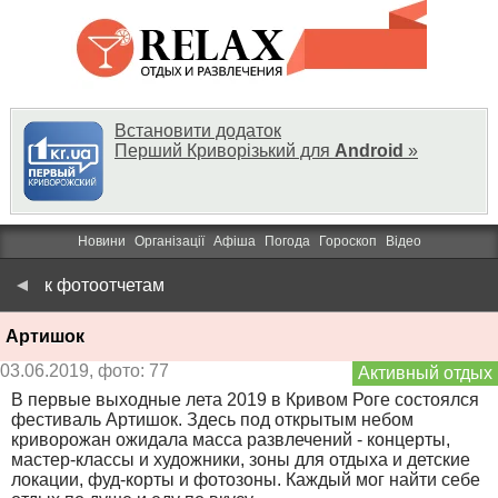
Встановити додаток
Перший Криворізький для
Android
»
Новини
Організації
Афіша
Погода
Гороскоп
Відео
к фотоотчетам
Артишок
03.06.2019, фото: 77
Активный отдых
В первые выходные лета 2019 в Кривом Роге состоялся
фестиваль Артишок. Здесь под открытым небом
криворожан ожидала масса развлечений - концерты,
мастер-классы и художники, зоны для отдыха и детские
локации, фуд-корты и фотозоны. Каждый мог найти себе