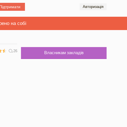
Підтримати
Авторизація
рено на собі
26
Власникам закладів