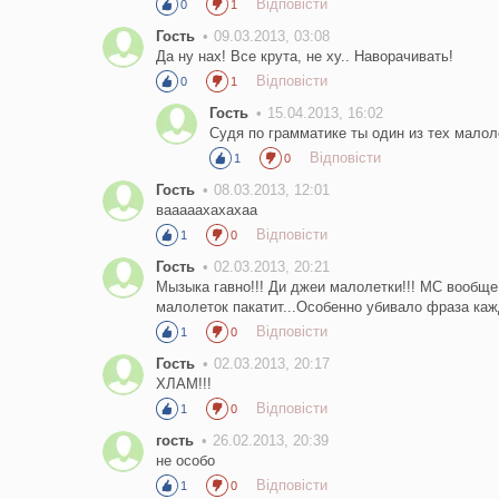
Відповісти
0
1
Гость
09.03.2013, 03:08
Да ну нах! Все крута, не ху.. Наворачивать!
Відповісти
0
1
Гость
15.04.2013, 16:02
Судя по грамматике ты один из тех малоле
Відповісти
1
0
Гость
08.03.2013, 12:01
вааааахахахаа
Відповісти
1
0
Гость
02.03.2013, 20:21
Мызыка гавно!!! Ди джеи малолетки!!! МС вообще 
малолеток пакатит...Особенно убивало фраза к
Відповісти
1
0
Гость
02.03.2013, 20:17
ХЛАМ!!!
Відповісти
1
0
гость
26.02.2013, 20:39
не особо
Відповісти
1
0