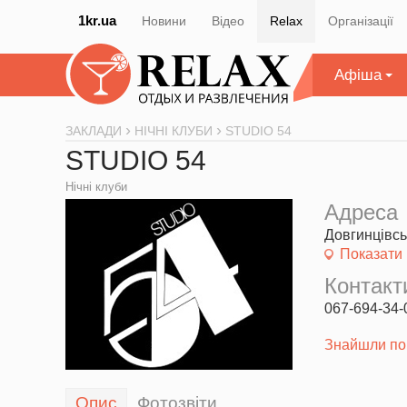
1kr.ua
Новини
Відео
Relax
Організації
Афіша
ЗАКЛАДИ
НІЧНІ КЛУБИ
STUDIO 54
STUDIO 54
Нічні клуби
Адреса
Довгинцівсь
Показати 
Контакт
067-694-34-
Знайшли по
Опис
Фотозвіти