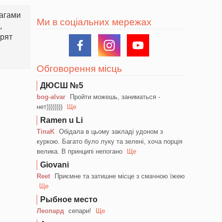
шагами
Ми в соціальних мережах
,
рят
Обговорення місць
ДЮСШ №5
bog-alvar
Пройти можешь, заниматься -
нет))))))))
Ще
Ramen u Li
TinaK
Обідала в цьому закладі удоном з
куркою. Багато було луку та зелені, хоча порція
велика. В принципі непогано
Ще
Giovani
Reet
Приємне та затишне місце з смачною їжею
Ще
Рыбное место
Леопард
сепари!
Ще