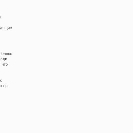
ы
водящие
"Полное
люди
 что
 с
онце