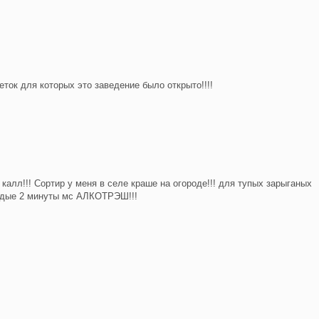
ток для которых это заведение было открыто!!!!
калл!!! Сортир у меня в селе краше на огороде!!! для тупых зарыганых
аждые 2 минуты мс АЛКОТРЭШ!!!