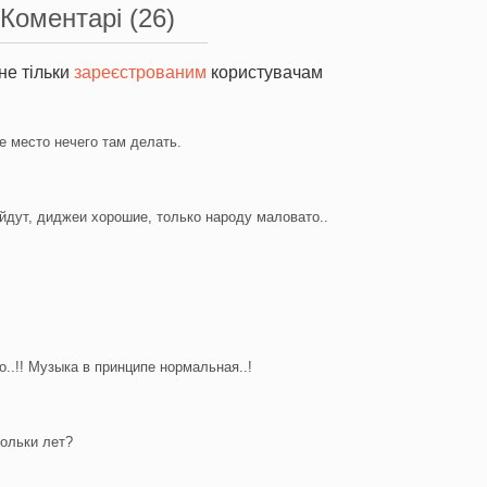
Коментарі
(26)
не тільки
зареєстрованим
користувачам
 место нечего там делать.
ойдут, диджеи хорошие, только народу маловато..
.!! Музыка в принципе нормальная..!
кольки лет?