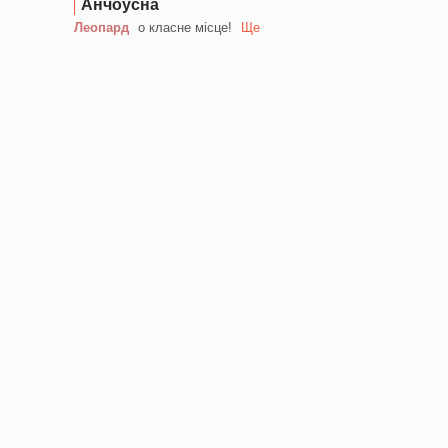
Анчоусна
Леопард
о класне місце!
Ще