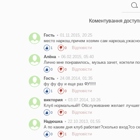
Коментування доступ
Гость
01.11.2015, 20:25
место наркош,причем хозяин сам наркоша,ужасное
Відповісти
1
0
Алёна
06.02.2015, 05:40
Лично мне понравилось, музыка зачет, коктели п
Відповісти
0
0
Гость
24.08.2014, 01:35
фу фу фу и еще раз ФУ!!!!!
Відповісти
1
0
виктория
03.07.2014, 10:26
Клуб нормальный!! Обслуживание желает лучшего.
Відповісти
0
0
Надюшка
22.10.2013, 01:55
А по каким дня клуб работает?сколько вход?со с
Відповісти
0
1