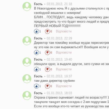
Гость
03.01.2013, 21:18
В Новогоднюю ночь Я с друзьями столкнулся с про
свободной вешалки с номером!
БЛИН... ГОСПОДА!!!, ведь каждому человеку дан 
предусмотреть то что будет много людей и предп
ПЕРВЫЙ НОВЫЙ ГОД!!!!!!!!!!!!!
Відповісти
1
0
Гость
02.01.2013, 22:29
Директор там помойму вообще мудак пересмотревш
ну это как он сам выражаеться!!! Вообщем если 
Відповісти
1
0
Гость
02.01.2013, 19:40
обещали одно, а выдали другое, зато сумки не з
Відповісти
1
0
Гость
02.01.2013, 19:37
там даже директор грубиян
Відповісти
1
0
Гость
01.01.2013, 18:03
Охрана странно оценивает людей по возрасту!!!! 
танцполе танцует моя соседка с 2-мя подругами 15-т
Если это вообще кто-то читает из руководства