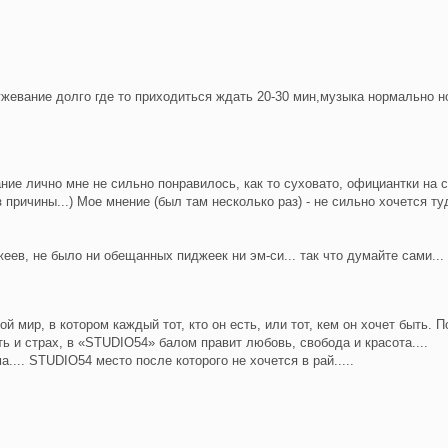
жевание долго где то приходиться ждать 20-30 мин,музыка нормально н
ние лично мне не сильно понравилось, как то суховато, официантки на 
з причины...) Мое мнение (был там несколько раз) - не сильно хочется ту
жеев, не было ни обещанных пиджеек ни эм-си... так что думайте сами...
 мир, в котором каждый тот, кто он есть, или тот, кем он хочет быть. П
ь и страх, в «STUDIO54» балом правит любовь, свобода и красота....
ма.... STUDIO54 место после которого не хочется в рай.....