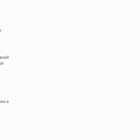
о
своей
да
ока в