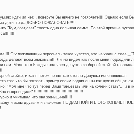
думиях идти ил нет,,, поверьте Вы ничего не потяряете!!!! Однако если В
ние дети, тогда ДОБРО ПОЖАЛОВАТЬ!!!!!
цыпу "Кум,брат,сват" тоесть одна большая семья. По этой причине руко
!!!!!!!!!
е!!!! Обслуживающий персонал - такое чувство, что набрали с села,,,,
ередь делают всем знакомым!!! Лично видел как после меня подходили 
ли нам. Мало того Каждые пол часа девушка за барной стойкой говорила,
!!
барной стойке, и как я потом понял там стояла Девушка исполняющая
есто того что бы показать пример своим подчиненым как нужно общаться
но: "Мол мне что тут перед Вами танцевать или на колени стать",,, и в к
оводили" !!!!!!!!!!!!!!!!!!!!!!!!!!!!!!!!!!!!!!!!!
рно и учитывал что она женьщина!!!!!!
айду и всем друзьям и знакомым НЕ ДАМ ПОЙТИ В ЭТО КОНЬЧЕННОЕ
!