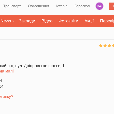
Транспорт
Оголошення
Історія
Гороскоп
News
Заклади
Відео
Фотозвіти
Акції
Переві
кий р-н, вул. Дніпровське шоссе, 1
на мапі
и
04
милку?