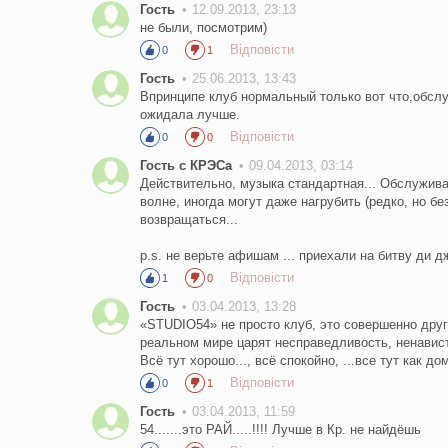
Гость
12.09.2013, 23:13
не были, посмотрим)
Відповісти
0
1
Гость
25.06.2013, 13:43
Впринципе клуб нормальный только вот что,обслу
ожидала лучше.
Відповісти
0
0
Гость с КРЭСа
09.04.2013, 03:14
Действительно, музыка стандартная... Обслужива
волне, иногда могут даже нагрубить (редко, но бе
возвращаться...
p.s. не верьте афишам ... приехали на битву ди д
Відповісти
1
0
Гость
03.04.2013, 13:28
«STUDIO54» не просто клуб, это совершенно другой
реальном мире царят несправедливость, ненавист
Всё тут хорошо..., всё спокойно, ...все тут как до
Відповісти
0
1
Гость
03.04.2013, 11:59
54.......это РАЙ.....!!!! Лучше в Кр. не найдёшь