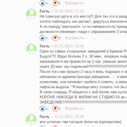
Відповісти
1
0
Гость
01.01.2013, 17:54
Не советую идти в это место!!! Для тех кто в раз
хотите наблюдать как рыгают, деруться малолет
А по поводу персонало, то он набирался по прин
должностя обнимают люди с образованием 3 класса
Відповісти
1
0
Гость
01.01.2013, 14:42
Одно из самых утырошных заведений в Кривом Рог
Быдло"!!! Ждал Кольян 2 ч. 30 мин., впервую оч
заказывали и им принесли на 1 час. раньше неже
через 20 мин. мы поднесем!!!!!!!!!!!!!!!!!!!!!!!!!!!!!!!!!!!
После того как прошло 2 часа я вноь подошел к 
обязанности администратора заведения...... и вм
клиентами, она начинает грубить и хомить, а имен
пафосна выдала: "Я вообще могу сказать что бы Вас выпр
В свою очередь Я общался с ней более чем культу
КОРОЧЕ НИКОГДА В ЖИЗНИ НА СТУДИЮ 54 не з
ЗАВЕДЕНИЕ!!!!!!!!!!!!!!!!!!!!!!!!!!!!!!!!!!!!!!!!!!!!!!!!!!!!!!!!!
Відповісти
1
0
Гость
22.12.2012, 20:38
все отлично там сегодня были на корпоративе)