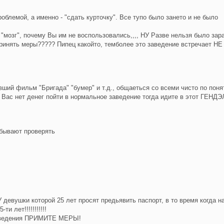
блемой, а именно - "сдать курточку". Все тупо было зането и не было
"мозг", почему Вы им не воспользовались,,,, НУ Разве нельзя было зар
ринять меры????? Пипец какойто, темболее это заведение встречает НЕ
ий фильм "Бригада" "бумер" и т.д., общаеться со всеми чисто по поня
у Вас нет денег пойти в нормальное заведение тогда идите в этот ГЕНД
абывают проверять
У девушки которой 25 лет просят предьявить паспорт, в то время когда н
и лет!!!!!!!!!!!
 заведения ПРИМИТЕ МЕРЫ!