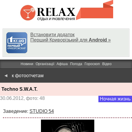
Встановити додаток
Перший Криворізький для
Android
»
Новини
Організації
Афіша
Погода
Гороскоп
Відео
к фотоотчетам
Techno S.W.A.T.
30.06.2012, фото: 48
Ночная жизнь
Заведение:
STUDIO 54