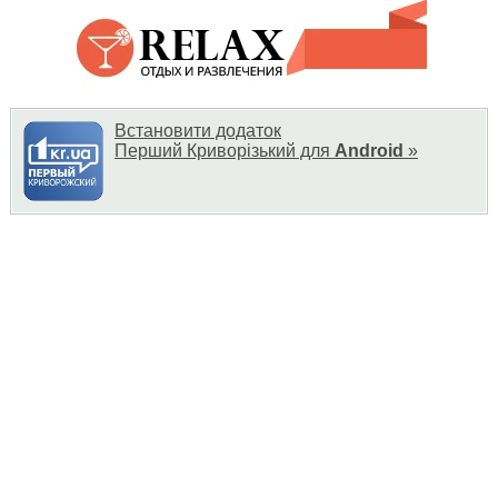
Встановити додаток
Перший Криворізький для
Android
»