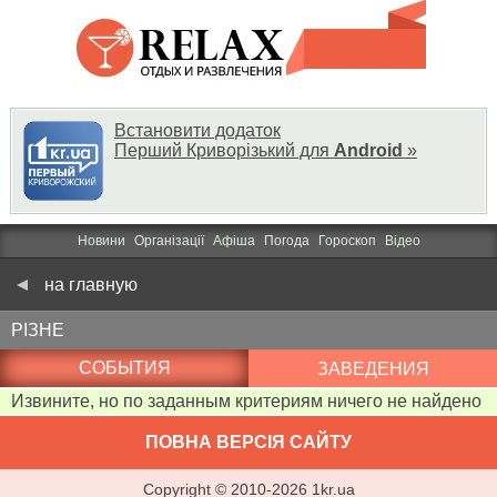
Встановити додаток
Перший Криворізький для
Android
»
Новини
Організації
Афіша
Погода
Гороскоп
Відео
на главную
РІЗНЕ
СОБЫТИЯ
ЗАВЕДЕНИЯ
Извините, но по заданным критериям ничего не найдено
ПОВНА ВЕРСІЯ САЙТУ
Copyright ©
2010
-
2026
1kr.ua