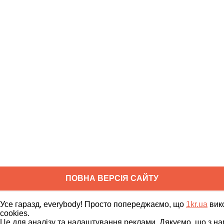
ПОВНА ВЕРСІЯ САЙТУ
Copyright ©
2010
-
2026
1kr.ua
Усе гаразд, everybody! Просто попереджаємо, що
1kr.ua
вик
Всі права захищені
cookies.
Це для аналізу та налаштування реклами. Дякуємо, що з на