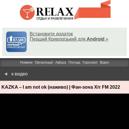
Встановити додаток
Перший Криворізький для
Android
»
Новини
Організації
Афіша
Погода
Гороскоп
Відео
к видео
KAZKA – I am not ok (наживо) | Фан-зона Хіт FM 2022