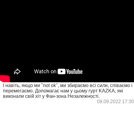
І навіть, якщо ми "not ok", ми збираємо всі сили, співаємо і
перемегаємо. Допомагає нам у цьому гурт KAZKA, які
виконали свій хіт у Фан-зона Незалежності.
09.09.2022 17:30