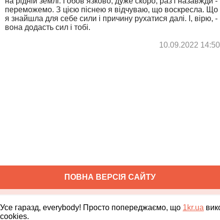
на рідній землі. І обов’язково, дуже скоро, раз і назавжди -
переможемо. З цією піснею я відчуваю, що воскресла. Що
я знайшла для себе сили і причину рухатися далі. І, вірю, -
вона додасть сил і тобі.
10.09.2022 14:50
ПОВНА ВЕРСІЯ САЙТУ
Copyright ©
2010
-
2026
1kr.ua
Всі права захищені
Усе гаразд, everybody! Просто попереджаємо, що
1kr.ua
вик
cookies.