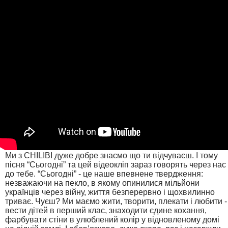
Ми з CHILIBI дуже добре знаємо що ти відчуваєш. І тому
пісня “Сьогодні” та цей відеокліп зараз говорять через нас
до тебе. “Сьогодні” - це наше впевнене твердження:
незважаючи на пекло, в якому опинилися мільйони
українців через війну, життя безперервно і щохвилинно
триває. Чуєш? Ми маємо жити, творити, плекати і любити -
вести дітей в перший клас, знаходити єдине кохання,
фарбувати стіни в улюблений колір у відновленому домі