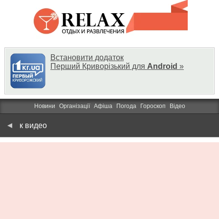
Встановити додаток
Перший Криворізький для
Android
»
Новини
Організації
Афіша
Погода
Гороскоп
Відео
к видео